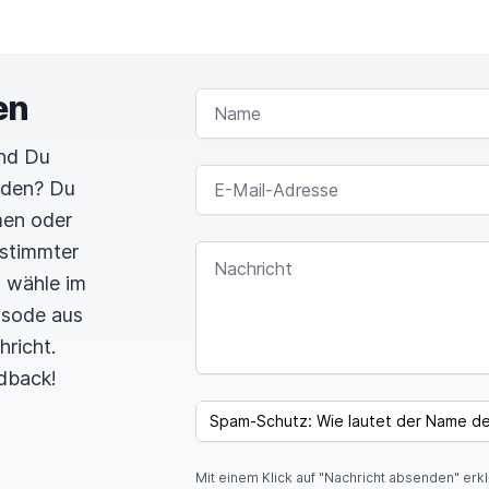
en
NAME
und Du
E-MAIL-ADRESSE
rden? Du
men oder
estimmter
NACHRICHT
n wähle im
pisode aus
hricht.
dback!
SPAM CAPTCHA
Mit einem Klick auf "Nachricht absenden" erk