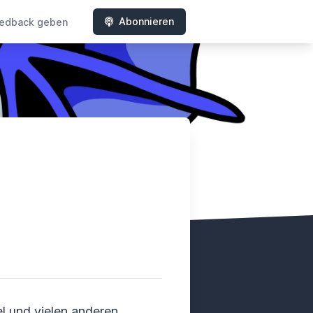
Abonnieren
edback geben
rd
l und vielen anderen