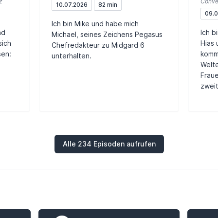
z
Conve
10.07.2026
82 min
09.0
Ich bin Mike und habe mich
nd
Ich b
Michael, seines Zeichens Pegasus
sich
Hias 
Chefredakteur zu Midgard 6
sen:
komm
unterhalten.
Welte
Fraue
zweit
Alle 234 Episoden aufrufen