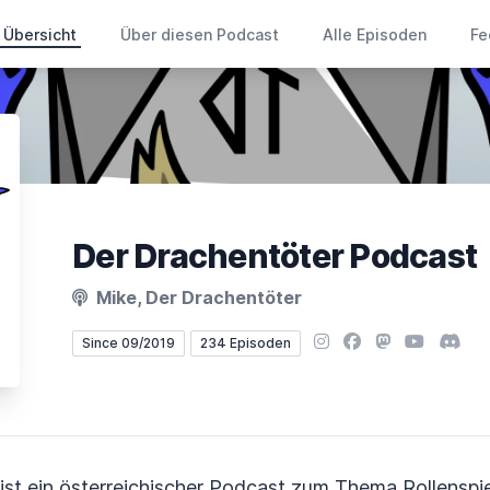
Übersicht
Über diesen Podcast
Alle Episoden
Fe
Der Drachentöter Podcast
Mike, Der Drachentöter
Instagram
Facebook
Mastodon
YouTube
Disco
Since 09/2019
234 Episoden
st ein österreichischer Podcast zum Thema Rollenspie