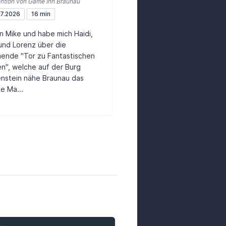
ntion von Game Inn Braunau
7.2026
16 min
in Mike und habe mich Haidi,
und Lorenz über die
ende "Tor zu Fantastischen
n", welche auf der Burg
nstein nähe Braunau das
e Ma...